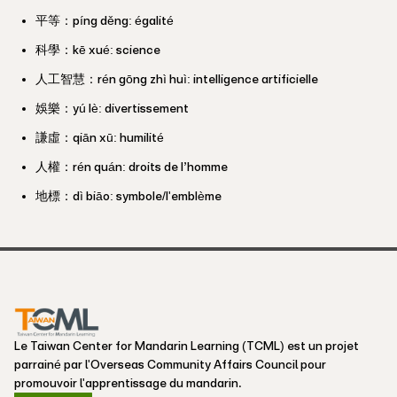
平等：píng děng: égalité
科學：kē xué: science
人工智慧：rén gōng zhì huì: intelligence artificielle
娛樂：yú lè: divertissement
謙虛：qiān xū: humilité
人權：rén quán: droits de l’homme
地標：dì biāo: symbole/l'emblème
Le Taiwan Center for Mandarin Learning (TCML) est un projet
parrainé par l'Overseas Community Affairs Council pour
promouvoir l'apprentissage du mandarin.