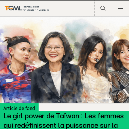
Taiwan Center
for Mandarin Learning
Article de fond
Le girl power de Taïwan : Les femmes
A travers les stades d’Europe, les laboratoires
qui redéfinissent la puissance sur la
technologiques de Californie, les arènes pop de Séoul et