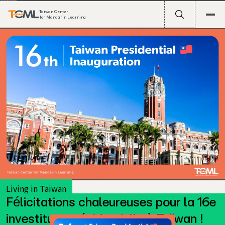
Taiwan Center
for Mandarin Learning
Living in Taiwan
Félicitations chaleureuses pour la 16e
investiture présidentielle à Taïwan !