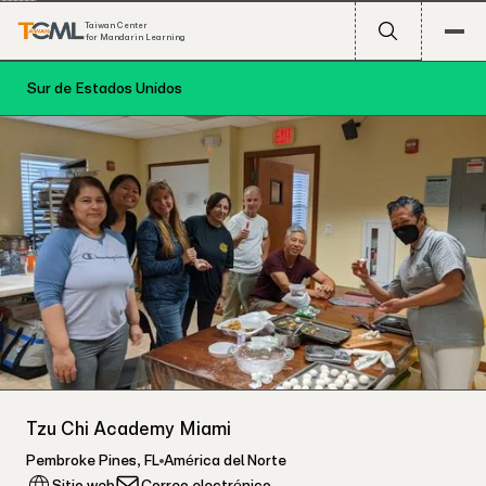
Taiwan Center
for Mandarin Learning
Sur de Estados Unidos
Tzu Chi Academy Miami
Pembroke Pines
,
FL
América del Norte
Sitio web
Correo electrónico