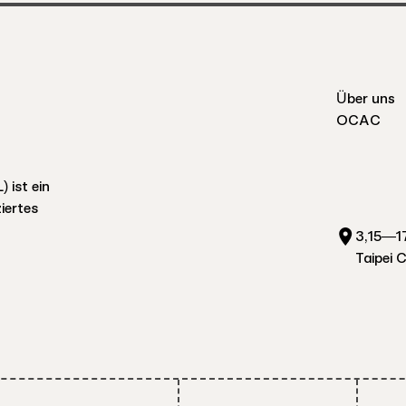
Über uns
OCAC
 ist ein
iertes
3,15—17
Taipei 