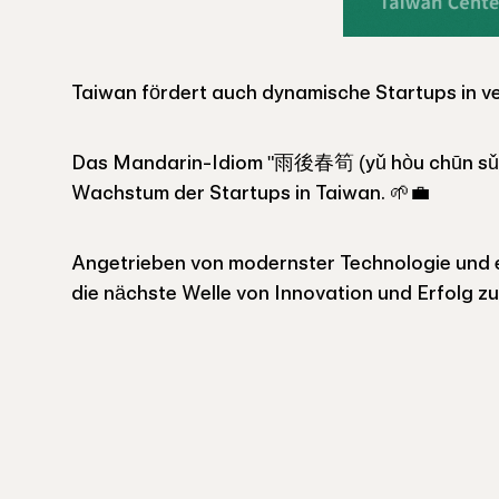
Taiwan fördert auch dynamische Startups in v
Das Mandarin-Idiom "雨後春筍 (yǔ hòu chūn sǔn)
Wachstum der Startups in Taiwan. 🌱💼
Angetrieben von modernster Technologie und e
die nächste Welle von Innovation und Erfolg z