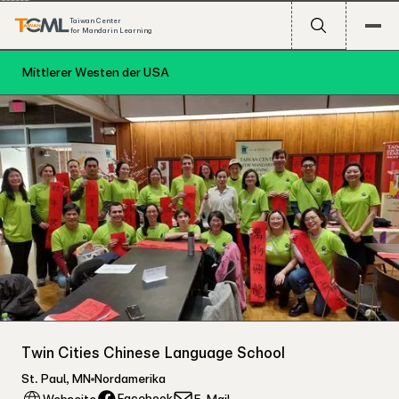
Taiwan Center
for Mandarin Learning
Mittlerer Westen der USA
Twin Cities Chinese Language School
St. Paul
,
MN
Nordamerika
Facebook
Webseite
E-Mail