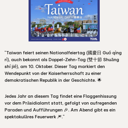
"Taiwan feiert seinen Nationalfeiertag (國慶日 Guó qìng
rì), auch bekannt als Doppel-Zehn-Tag (雙十節 Shuāng
shí jié), am 10. Oktober. Dieser Tag markiert den
Wendepunkt von der Kaiserherrschaft zu einer
demokratischen Republik in der Geschichte. 🌟
Jedes Jahr an diesem Tag findet eine Flaggenhissung
vor dem Präsidialamt statt, gefolgt von aufregenden
Paraden und Aufführungen 🎉. Am Abend gibt es ein
spektakuläres Feuerwerk 🎆."