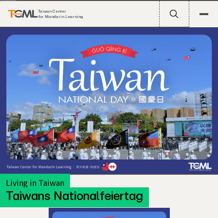
Taiwan Center
for Mandarin Learning
Living in Taiwan
Taiwans Nationalfeiertag