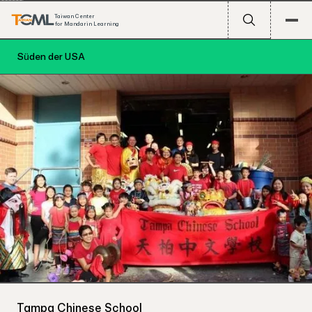
Taiwan Center
for Mandarin Learning
Süden der USA
Tampa Chinese School