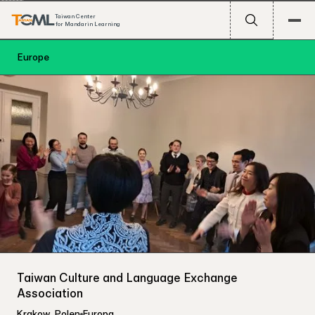
Taiwan Center
for Mandarin Learning
Europe
Taiwan Culture and Language Exchange
Association
Krakow
,
Polen
Europa