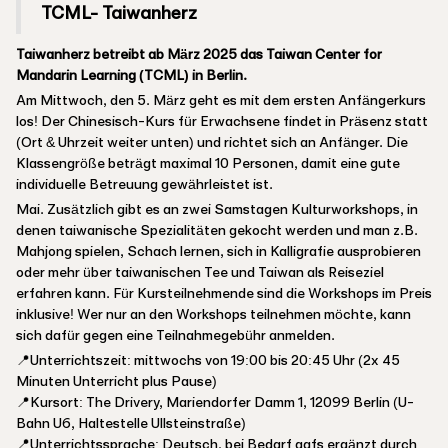
TCML- Taiwanherz
Taiwanherz betreibt ab März 2025 das Taiwan Center for
Mandarin Learning (TCML) in Berlin.
Am Mittwoch, den 5. März geht es mit dem ersten Anfängerkurs
los! Der Chinesisch-Kurs für Erwachsene findet in Präsenz statt
(Ort & Uhrzeit weiter unten) und richtet sich an Anfänger. Die
Klassengröße beträgt maximal 10 Personen, damit eine gute
individuelle Betreuung gewährleistet ist.
Mai. Zusätzlich gibt es an zwei Samstagen Kulturworkshops, in
denen taiwanische Spezialitäten gekocht werden und man z.B.
Mahjong spielen, Schach lernen, sich in Kalligrafie ausprobieren
oder mehr über taiwanischen Tee und Taiwan als Reiseziel
erfahren kann. Für Kursteilnehmende sind die Workshops im Preis
inklusive! Wer nur an den Workshops teilnehmen möchte, kann
sich dafür gegen eine Teilnahmegebühr anmelden.
📍Unterrichtszeit: mittwochs von 19:00 bis 20:45 Uhr (2x 45
Minuten Unterricht plus Pause)
📍Kursort: The Drivery, Mariendorfer Damm 1, 12099 Berlin (U-
Bahn U6, Haltestelle Ullsteinstraße)
📍Unterrichtssprache: Deutsch, bei Bedarf ggfs ergänzt durch